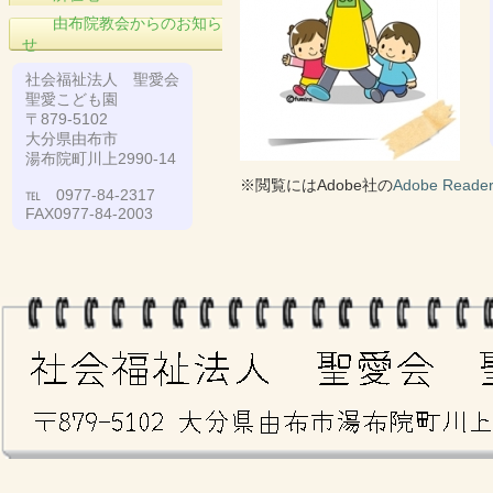
由布院教会からのお知ら
せ
社会福祉法人 聖愛会
聖愛こども園
〒879-5102
大分県由布市
湯布院町川上2990-14
※閲覧にはAdobe社の
Adobe Reade
℡ 0977-84-2317
FAX0977-84-2003