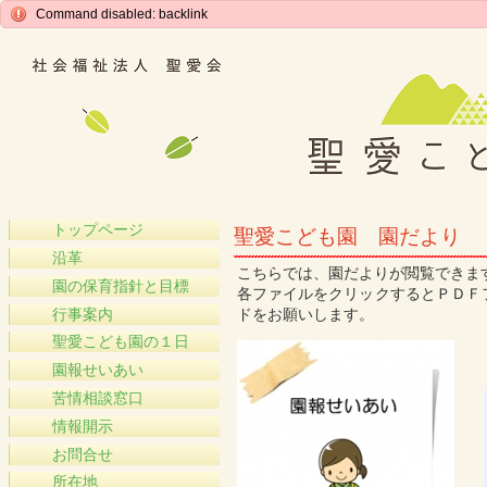
Command disabled: backlink
トップページ
聖愛こども園 園だより
沿革
こちらでは、園だよりが閲覧できま
園の保育指針と目標
各ファイルをクリックするとＰＤＦ
行事案内
ドをお願いします。
聖愛こども園の１日
園報せいあい
苦情相談窓口
情報開示
お問合せ
所在地